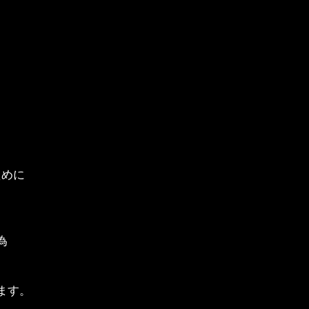
ために
為
ます。