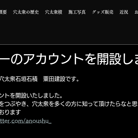
概要
穴太衆の歴史
穴太衆積
施工写真
グッズ販売
近況
ーのアカウントを開設し
穴太衆石垣石積　粟田建設です。
ントを開設いたしました。
をつぶやき、穴太衆を多くの方に知って頂けたらなと思
おります
tter.com/anoushu_