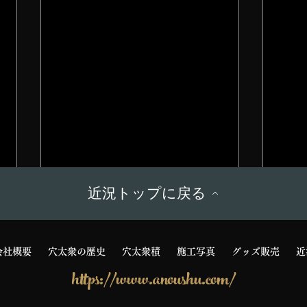
近況トップに戻る
お知らせ
石垣
会社概要
穴太衆の歴史
穴太衆積
施工写真
グッズ販売
近
https://www.anoushu.com/